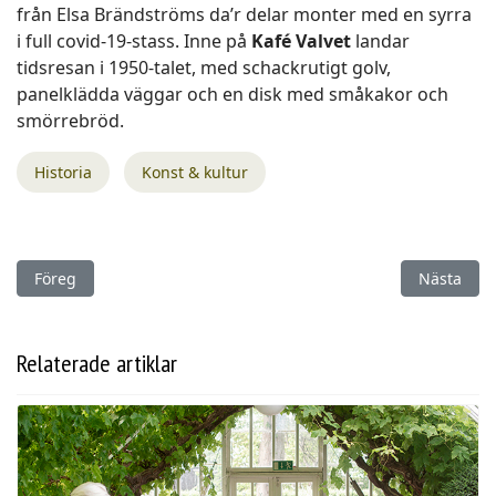
från Elsa Brändströms da’r delar monter med en syrra
i full covid-19-stass. Inne på
Kafé Valvet
landar
tidsresan
i 1950-talet, med schackrutigt golv,
panelklädda
väggar och en disk med små­kakor och
smörrebröd.
Historia
Konst & kultur
Föregående artikel: En heldag på Slättarps Gård
Nästa arti
Föreg
Nästa
Relaterade artiklar