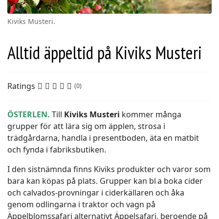
Kiviks Musteri.
Alltid äppeltid på Kiviks Musteri
Ratings
(0)
ÖSTERLEN.
Till
Kiviks Musteri
kommer många
grupper för att lära sig om äpplen, strosa i
trädgårdarna, handla i presentboden, äta en matbit
och fynda i fabriksbutiken.
I den sistnämnda finns Kiviks produkter och varor som
bara kan köpas på plats. Grupper kan bl a boka cider
och calvados-provningar i ciderkällaren och åka
genom odlingarna i traktor och vagn på
Äppelblomssafari alternativt Äppelsafari, beroende på