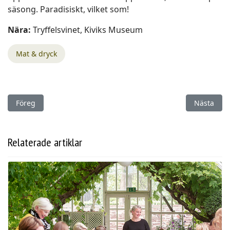
säsong. Paradisiskt, vilket som!
Nära:
Tryffelsvinet, Kiviks Museum
Mat & dryck
Föregående artikel: Lös mysteriet med Fotografens död
Nästa arti
Föreg
Nästa
Relaterade artiklar