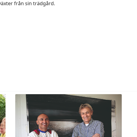
äxter från sin trädgård.
lövskogar