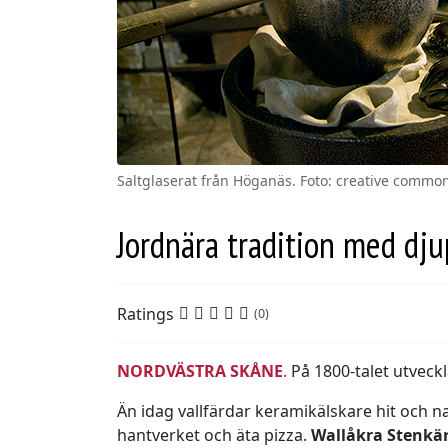
Saltglaserat från Höganäs. Foto: creative commo
Jordnära tradition med dju
Ratings
(0)
NORDVÄSTRA SKÅNE
.
På 1800-talet utvec
Än idag vallfärdar keramik­älskare hit och n
hantverket och äta pizza.
Wallåkra Stenkär