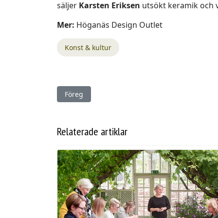
säljer
Karsten Eriksen
utsökt keramik och v
Mer:
Höganäs Design Outlet
Konst & kultur
Föregående artikel: Söderåsens berg & djupa 
Föreg
Relaterade artiklar