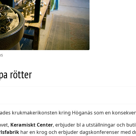
ns
pa rötter
klades krukmakeri­konsten kring Höganäs som en konsekven
avet,
Keramiskt Center
, erbjuder bl a utställningar och but
lsfabrik
har en krog och erbjuder dagskonferenser med dre